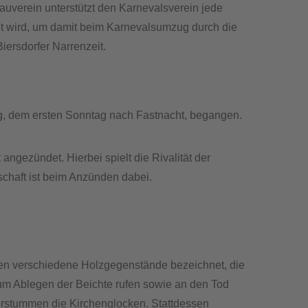
uverein unterstützt den Karnevalsverein jede
ut wird, um damit beim Karnevalsumzug durch die
iersdorfer Narrenzeit.
tag, dem ersten Sonntag nach Fastnacht, begangen.
gezündet. Hierbei spielt die Rivalität der
schaft ist beim Anzünden dabei.
rden verschiedene Holzgegenstände bezeichnet, die
um Ablegen der Beichte rufen sowie an den Tod
verstummen die Kirchenglocken. Stattdessen