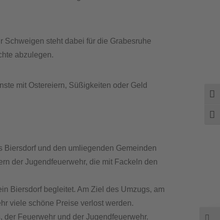
hr Schweigen steht dabei für die Grabesruhe
chte abzulegen.
ste mit Ostereiern, Süßigkeiten oder Geld
Ums
Schr
aus Biersdorf und den umliegenden Gemeinden
dern der Jugendfeuerwehr, die mit Fackeln den
ein Biersdorf begleitet. Am Ziel des Umzugs, am
sehr viele schöne Preise verlost werden.
s, der Feuerwehr und der Jugendfeuerwehr.