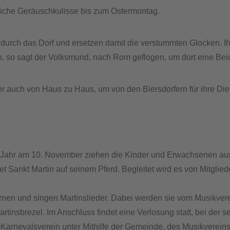
liche Geräuschkulisse bis zum Ostermontag.
rn durch das Dorf und ersetzen damit die verstummten Glocken. I
n, so sagt der Volksmund, nach Rom geflogen, um dort eine Bei
auch von Haus zu Haus, um von den Biersdorfern für ihre Dien
des Jahr am 10. November ziehen die Kinder und Erwachsenen 
t Sankt Martin auf seinem Pferd. Begleitet wird es von Mitglie
ernen und singen Martinslieder. Dabei werden sie vom Musikver
artinsbrezel. Im Anschluss findet eine Verlosung statt, bei der 
 Karnevalsverein unter Mithilfe der Gemeinde, des Musikverein