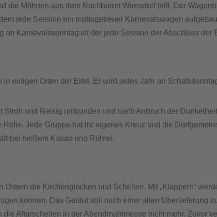
d die Möhnen aus dem Nachbarort Wiersdorf trifft. Der Wagenba
 indem jede Session ein mottogetreuer Karnevalswagen aufgeba
 an Karnevalssonntag ist der jede Session der Abschluss der B
h in einigen Orten der Eifel. Er wird jedes Jahr an Schafssonn
 Stroh und Reisig umbunden und nach Anbruch der Dunkelheit an
ne Rolle. Jede Gruppe hat ihr eigenes Kreuz und die Dorfgemein
aft bei heißem Kakao und Rührei.
 an Ostern die Kirchenglocken und Schellen. Mit „Klappern“ we
en können. Das Geläut soll nach einer alten Überlieferung z
en die Altarschellen in der Abendmahlmesse nicht mehr. Zuvor 