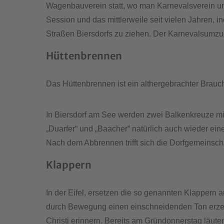
Wagenbauverein statt, wo man Karnevalsverein un
Session und das mittlerweile seit vielen Jahren,
Straßen Biersdorfs zu ziehen. Der Karnevalsumzug
Hüttenbrennen
Das Hüttenbrennen ist ein althergebrachter Brauc
In Biersdorf am See werden zwei Balkenkreuze mit
„Duarfer“ und „Baacher“ natürlich auch wieder ei
Nach dem Abbrennen trifft sich die Dorfgemeinsch
Klappern
In der Eifel, ersetzen die so genannten Klappern
durch Bewegung einen einschneidenden Ton erzeug
Christi erinnern. Bereits am Gründonnerstag läut