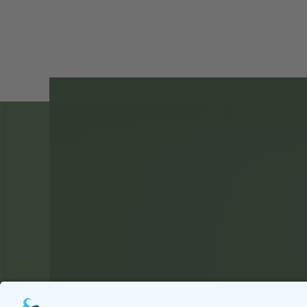
Arnold Kootz
Denkmalstr. 3, 54636 Biersdorf