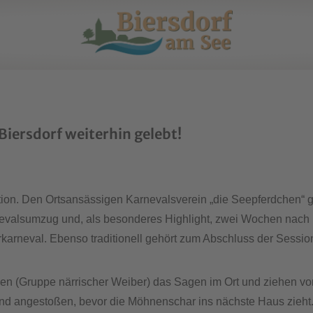
iersdorf weiterhin gelebt!
tion. Den Ortsansässigen Karnevalsverein „die Seepferdchen“ gi
evalsumzug und, als besonderes Highlight, zwei Wochen nach Kar
erkarneval. Ebenso traditionell gehört zum Abschluss der Sessi
en (Gruppe närrischer Weiber) das Sagen im Ort und ziehen v
d angestoßen, bevor die Möhnenschar ins nächste Haus zieht.