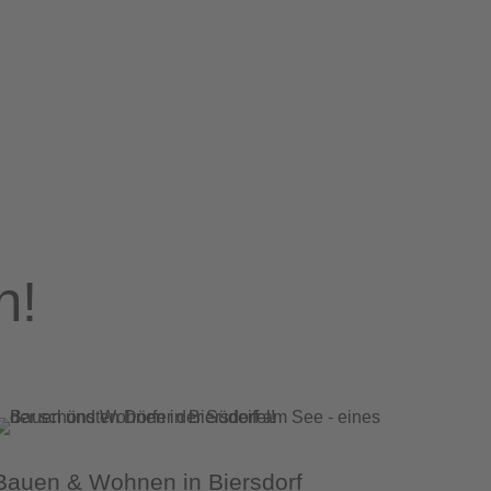
ndversorgung an Ihrer Adresse. Schnelle
rsdorf am See stellt...
n!
Bauen & Wohnen in Biersdorf