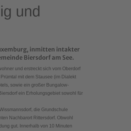
dig und
Luxemburg, inmitten intakter
Gemeinde Biersdorf am See.
ohner und erstreckt sich vom Oberdorf
m Prümtal mit dem Stausee (im Dialekt
otels, sowie ein großer Bungalow-
Biersdorf ein Erholungsgebiet sowohl für
n Wissmannsdorf, die Grundschule
ten Nachbarort Rittersdorf. Obwohl
ndung gut. Innerhalb von 10 Minuten