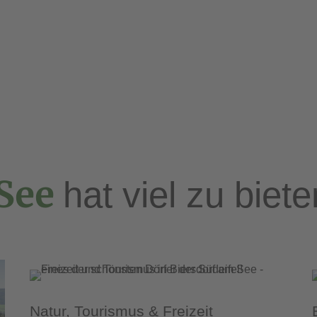
r geehrte Eigentümer*innen, es gibt Neues zum Thema Breitba
– und die Bedeutung wird noch zunehmen. Für Gemeinden wie Bie
 See
hat viel zu biete
Natur, Tourismus & Freizeit